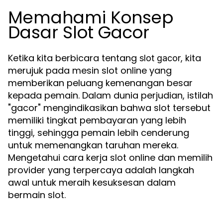
Memahami Konsep
Dasar Slot Gacor
Ketika kita berbicara tentang
, kita
slot gacor
merujuk pada mesin slot online yang
memberikan peluang kemenangan besar
kepada pemain. Dalam dunia perjudian, istilah
"gacor" mengindikasikan bahwa slot tersebut
memiliki tingkat pembayaran yang lebih
tinggi, sehingga pemain lebih cenderung
untuk memenangkan taruhan mereka.
Mengetahui cara kerja slot online dan memilih
provider yang terpercaya adalah langkah
awal untuk meraih kesuksesan dalam
bermain slot.