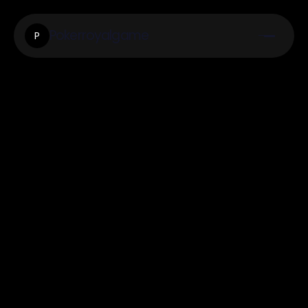
Pokerroyalgame
P