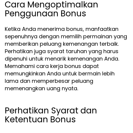
Cara Mengoptimalkan
Penggunaan Bonus
Ketika Anda menerima bonus, manfaatkan
sepenuhnya dengan memilih permainan yang
memberikan peluang kemenangan terbaik.
Perhatikan juga syarat taruhan yang harus
dipenuhi untuk menarik kemenangan Anda.
Memahami cara kerja bonus dapat
memungkinkan Anda untuk bermain lebih
lama dan memperbesar peluang
memenangkan uang nyata.
Perhatikan Syarat dan
Ketentuan Bonus