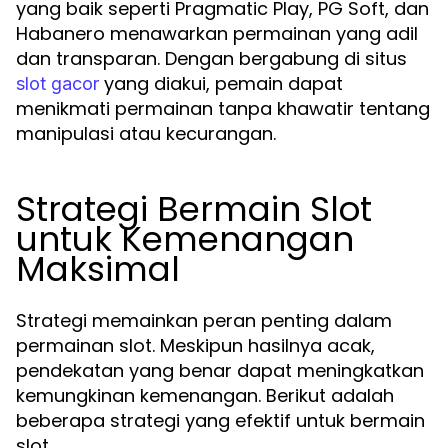
yang baik seperti Pragmatic Play, PG Soft, dan
Habanero menawarkan permainan yang adil
dan transparan. Dengan bergabung di situs
yang diakui, pemain dapat
slot gacor
menikmati permainan tanpa khawatir tentang
manipulasi atau kecurangan.
Strategi Bermain Slot
untuk Kemenangan
Maksimal
Strategi memainkan peran penting dalam
permainan slot. Meskipun hasilnya acak,
pendekatan yang benar dapat meningkatkan
kemungkinan kemenangan. Berikut adalah
beberapa strategi yang efektif untuk bermain
slot.