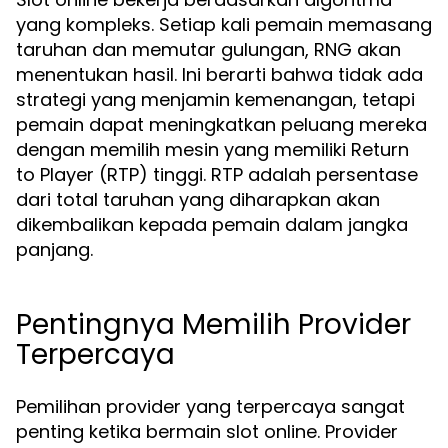
yang kompleks. Setiap kali pemain memasang
taruhan dan memutar gulungan, RNG akan
menentukan hasil. Ini berarti bahwa tidak ada
strategi yang menjamin kemenangan, tetapi
pemain dapat meningkatkan peluang mereka
dengan memilih mesin yang memiliki Return
to Player (RTP) tinggi. RTP adalah persentase
dari total taruhan yang diharapkan akan
dikembalikan kepada pemain dalam jangka
panjang.
Pentingnya Memilih Provider
Terpercaya
Pemilihan provider yang terpercaya sangat
penting ketika bermain slot online. Provider