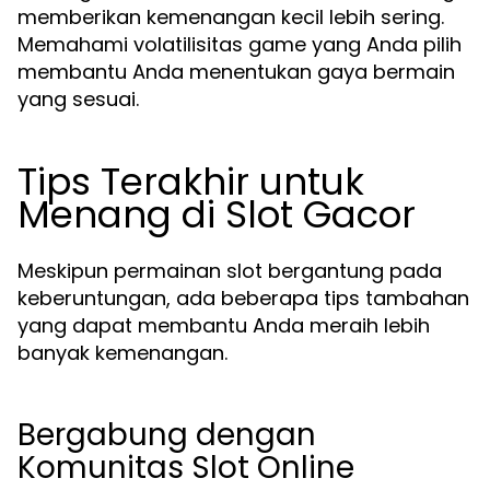
memberikan kemenangan kecil lebih sering.
Memahami volatilisitas game yang Anda pilih
membantu Anda menentukan gaya bermain
yang sesuai.
Tips Terakhir untuk
Menang di Slot Gacor
Meskipun permainan slot bergantung pada
keberuntungan, ada beberapa tips tambahan
yang dapat membantu Anda meraih lebih
banyak kemenangan.
Bergabung dengan
Komunitas Slot Online