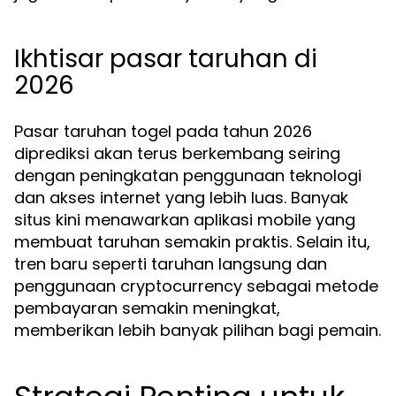
Ikhtisar pasar taruhan di
2026
Pasar taruhan togel pada tahun 2026
diprediksi akan terus berkembang seiring
dengan peningkatan penggunaan teknologi
dan akses internet yang lebih luas. Banyak
situs kini menawarkan aplikasi mobile yang
membuat taruhan semakin praktis. Selain itu,
tren baru seperti taruhan langsung dan
penggunaan cryptocurrency sebagai metode
pembayaran semakin meningkat,
memberikan lebih banyak pilihan bagi pemain.