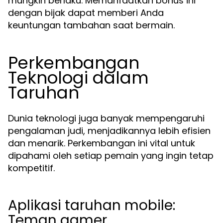
mungkin berlaku. Memanfaatkan bonus ini
dengan bijak dapat memberi Anda
keuntungan tambahan saat bermain.
Perkembangan
Teknologi dalam
Taruhan
Dunia teknologi juga banyak mempengaruhi
pengalaman judi, menjadikannya lebih efisien
dan menarik. Perkembangan ini vital untuk
dipahami oleh setiap pemain yang ingin tetap
kompetitif.
Aplikasi taruhan mobile:
Teman gamer