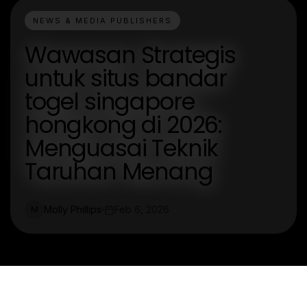
NEWS & MEDIA PUBLISHERS
Wawasan Strategis
untuk situs bandar
togel singapore
hongkong di 2026:
Menguasai Teknik
Taruhan Menang
Molly Phillips
Feb 6, 2026
M