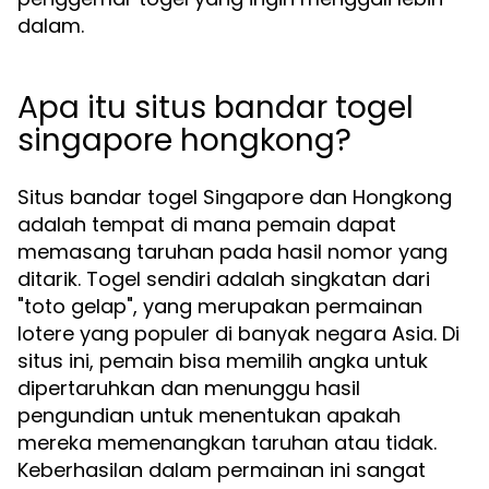
dalam.
Apa itu situs bandar togel
singapore hongkong?
Situs bandar togel Singapore dan Hongkong
adalah tempat di mana pemain dapat
memasang taruhan pada hasil nomor yang
ditarik. Togel sendiri adalah singkatan dari
"toto gelap", yang merupakan permainan
lotere yang populer di banyak negara Asia. Di
situs ini, pemain bisa memilih angka untuk
dipertaruhkan dan menunggu hasil
pengundian untuk menentukan apakah
mereka memenangkan taruhan atau tidak.
Keberhasilan dalam permainan ini sangat