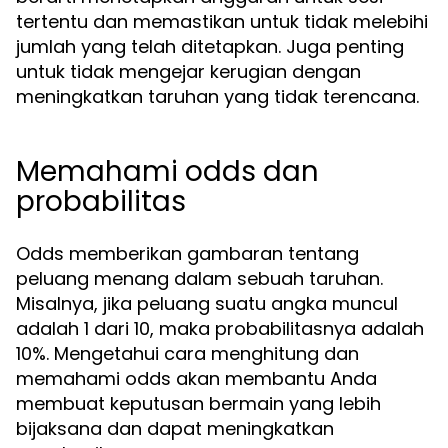
tertentu dan memastikan untuk tidak melebihi
jumlah yang telah ditetapkan. Juga penting
untuk tidak mengejar kerugian dengan
meningkatkan taruhan yang tidak terencana.
Memahami odds dan
probabilitas
Odds memberikan gambaran tentang
peluang menang dalam sebuah taruhan.
Misalnya, jika peluang suatu angka muncul
adalah 1 dari 10, maka probabilitasnya adalah
10%. Mengetahui cara menghitung dan
memahami odds akan membantu Anda
membuat keputusan bermain yang lebih
bijaksana dan dapat meningkatkan