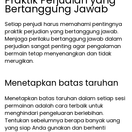
Praktik Perjudian yang
Bertanggung Jawab
Setiap penjudi harus memahami pentingnya
praktik perjudian yang bertanggung jawab.
Menjaga perilaku bertanggung jawab dalam
perjudian sangat penting agar pengalaman
bermain tetap menyenangkan dan tidak
merugikan.
Menetapkan batas taruhan
Menetapkan batas taruhan dalam setiap sesi
permainan adalah cara terbaik untuk
menghindari pengeluaran berlebihan.
Tentukan sebelumnya berapa banyak uang
yang siap Anda gunakan dan berhenti