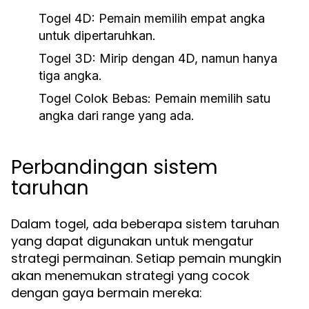
Togel 4D:
Pemain memilih empat angka
untuk dipertaruhkan.
Togel 3D:
Mirip dengan 4D, namun hanya
tiga angka.
Togel Colok Bebas:
Pemain memilih satu
angka dari range yang ada.
Perbandingan sistem
taruhan
Dalam togel, ada beberapa sistem taruhan
yang dapat digunakan untuk mengatur
strategi permainan. Setiap pemain mungkin
akan menemukan strategi yang cocok
dengan gaya bermain mereka: