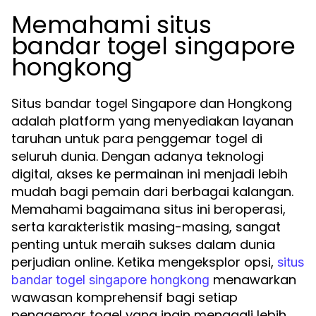
Memahami situs
bandar togel singapore
hongkong
Situs bandar togel Singapore dan Hongkong
adalah platform yang menyediakan layanan
taruhan untuk para penggemar togel di
seluruh dunia. Dengan adanya teknologi
digital, akses ke permainan ini menjadi lebih
mudah bagi pemain dari berbagai kalangan.
Memahami bagaimana situs ini beroperasi,
serta karakteristik masing-masing, sangat
penting untuk meraih sukses dalam dunia
perjudian online. Ketika mengeksplor opsi,
situs
menawarkan
bandar togel singapore hongkong
wawasan komprehensif bagi setiap
penggemar togel yang ingin menggali lebih