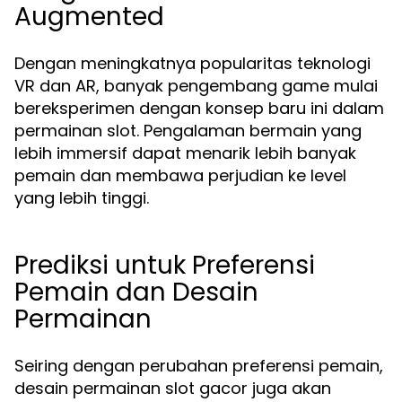
Augmented
Dengan meningkatnya popularitas teknologi
VR dan AR, banyak pengembang game mulai
bereksperimen dengan konsep baru ini dalam
permainan slot. Pengalaman bermain yang
lebih immersif dapat menarik lebih banyak
pemain dan membawa perjudian ke level
yang lebih tinggi.
Prediksi untuk Preferensi
Pemain dan Desain
Permainan
Seiring dengan perubahan preferensi pemain,
desain permainan slot gacor juga akan