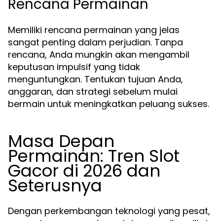
Rencana Permainan
Memiliki rencana permainan yang jelas
sangat penting dalam perjudian. Tanpa
rencana, Anda mungkin akan mengambil
keputusan impulsif yang tidak
menguntungkan. Tentukan tujuan Anda,
anggaran, dan strategi sebelum mulai
bermain untuk meningkatkan peluang sukses.
Masa Depan
Permainan: Tren Slot
Gacor di 2026 dan
Seterusnya
Dengan perkembangan teknologi yang pesat,