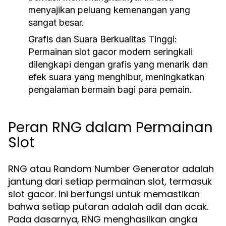
menyajikan peluang kemenangan yang
sangat besar.
Grafis dan Suara Berkualitas Tinggi:
Permainan slot gacor modern seringkali
dilengkapi dengan grafis yang menarik dan
efek suara yang menghibur, meningkatkan
pengalaman bermain bagi para pemain.
Peran RNG dalam Permainan
Slot
RNG atau Random Number Generator adalah
jantung dari setiap permainan slot, termasuk
slot gacor. Ini berfungsi untuk memastikan
bahwa setiap putaran adalah adil dan acak.
Pada dasarnya, RNG menghasilkan angka