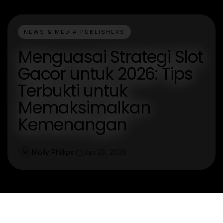
NEWS & MEDIA PUBLISHERS
Menguasai Strategi Slot
Gacor untuk 2026: Tips
Terbukti untuk
Memaksimalkan
Kemenangan
Molly Phillips
Jan 28, 2026
M