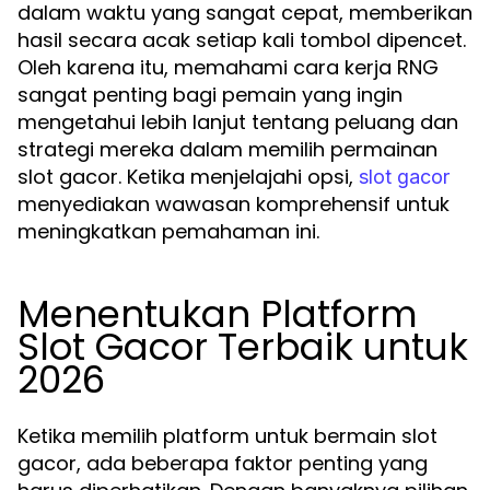
dalam waktu yang sangat cepat, memberikan
hasil secara acak setiap kali tombol dipencet.
Oleh karena itu, memahami cara kerja RNG
sangat penting bagi pemain yang ingin
mengetahui lebih lanjut tentang peluang dan
strategi mereka dalam memilih permainan
slot gacor. Ketika menjelajahi opsi,
slot gacor
menyediakan wawasan komprehensif untuk
meningkatkan pemahaman ini.
Menentukan Platform
Slot Gacor Terbaik untuk
2026
Ketika memilih platform untuk bermain slot
gacor, ada beberapa faktor penting yang