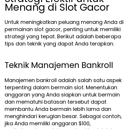
Menang di Slot Gacor
Untuk meningkatkan peluang menang Anda di
permainan slot gacor, penting untuk memiliki
strategi yang tepat. Berikut adalah beberapa
tips dan teknik yang dapat Anda terapkan.
Teknik Manajemen Bankroll
Manajemen bankroll adalah salah satu aspek
terpenting dalam bermain slot. Menentukan
anggaran yang Anda siapkan untuk bermain
dan mematuhi batasan tersebut dapat
membantu Anda bermain lebih lama dan
menghindari kerugian besar. Sebagai contoh,
jika Anda memiliki anggaran $100,